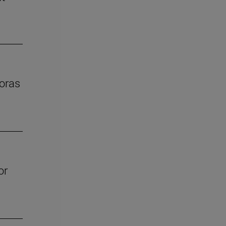
oras
or