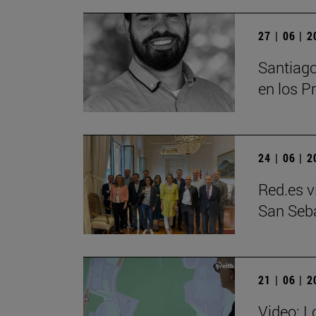
27 | 06 | 
Santiago
en los P
24 | 06 | 
Red.es v
San Seb
21 | 06 | 
Video: Lo