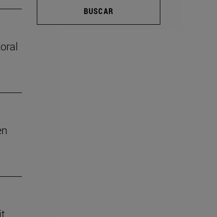
BUSCAR
oral
en
it