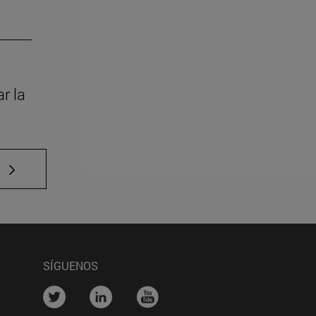
r la
SÍGUENOS
na)
....
....
....