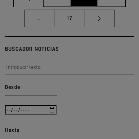
Páginas intermedias Use TAB para despla
Página
...
17
BUSCADOR NOTICIAS
Desde
Hasta