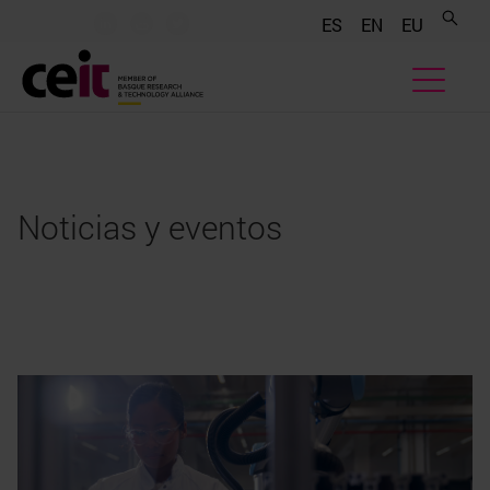
.......
.......
.......
ES
EN
EU
Noticias y eventos