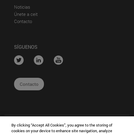
(abre en nueva ventana)
Noticias
(abre en nueva ventana)
Únete a ceit
(abre en nueva ventana)
Contacto
SÍGUENOS
....
....
....
Contacto
By clicking “Accept All Cookies”, you agree to the storing of
cookies on your device to enhance site navigation, analyze