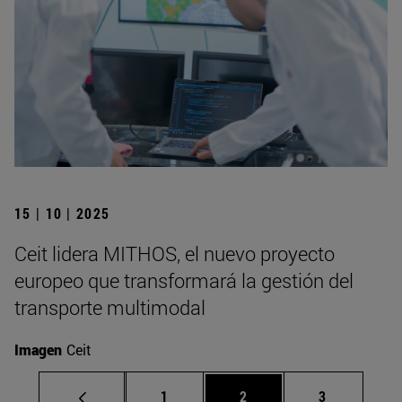
15 | 10 | 2025
Ceit lidera MITHOS, el nuevo proyecto
europeo que transformará la gestión del
transporte multimodal
Imagen
Ceit
Página
Página
Página
1
2
3