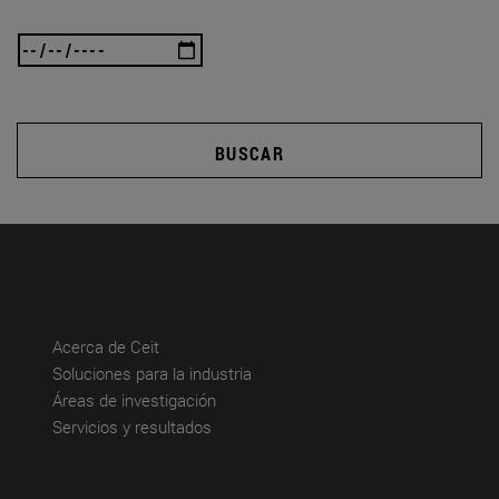
BUSCAR
(abre en nueva ventana)
Acerca de Ceit
(abre en nueva ventana)
Soluciones para la industria
(abre en nueva ventana)
Áreas de investigación
(abre en nueva ventana)
Servicios y resultados