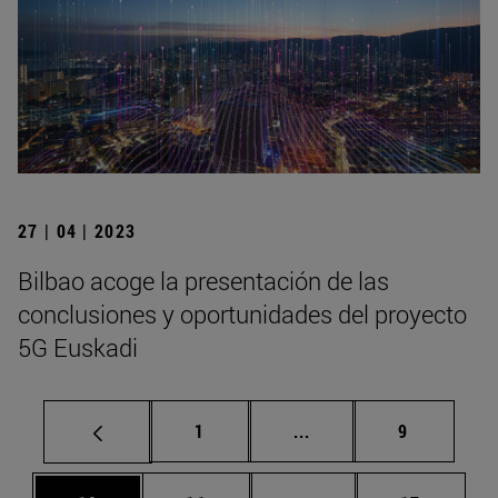
27 | 04 | 2023
Bilbao acoge la presentación de las
conclusiones y oportunidades del proyecto
5G Euskadi
Página
Páginas intermedias U
Página
1
...
9