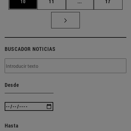
Página
Página
Páginas intermedias U
Página
10
11
...
17
BUSCADOR NOTICIAS
Desde
Hasta