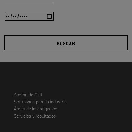
BUSCAR
(abre en nueva ventana)
Acerca de Ceit
(abre en nueva ventana)
Soluciones para la industria
(abre en nueva ventana)
Áreas de investigación
(abre en nueva ventana)
Servicios y resultados