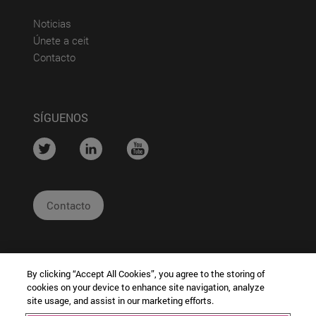
(abre en nueva ventana)
Noticias
(abre en nueva ventana)
Únete a ceit
(abre en nueva ventana)
Contacto
SÍGUENOS
....
....
....
Contacto
By clicking “Accept All Cookies”, you agree to the storing of
cookies on your device to enhance site navigation, analyze
site usage, and assist in our marketing efforts.