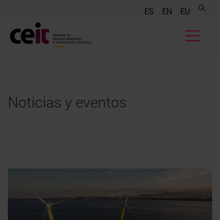
.......
.......
.......
ES
EN
EU
Noticias y eventos