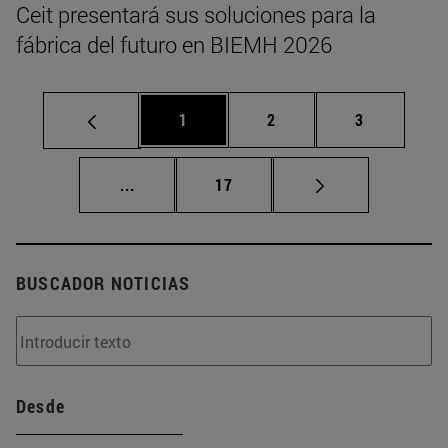
Ceit presentará sus soluciones para la
fábrica del futuro en BIEMH 2026
Página
Página
Página
1
2
3
Páginas intermedias Use TAB para despla
Página
...
17
BUSCADOR NOTICIAS
Desde