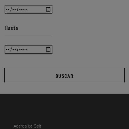
Hasta
BUSCAR
(abre en nueva ventana)
Acerca de Ceit