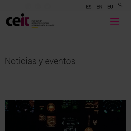
.......
.......
.......
ES
EN
EU
Noticias y eventos