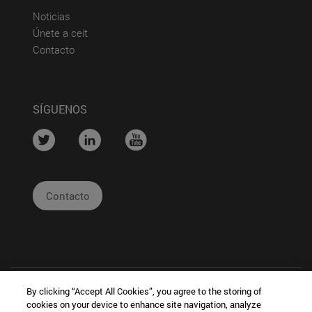
(abre en nueva ventana)
Noticias
(abre en nueva ventana)
Únete a ceit
(abre en nueva ventana)
Contacto
SÍGUENOS
....
....
....
Contacto
By clicking “Accept All Cookies”, you agree to the storing of
cookies on your device to enhance site navigation, analyze