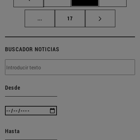
Páginas intermedias Use TAB para despla
Página
...
17
BUSCADOR NOTICIAS
Desde
Hasta