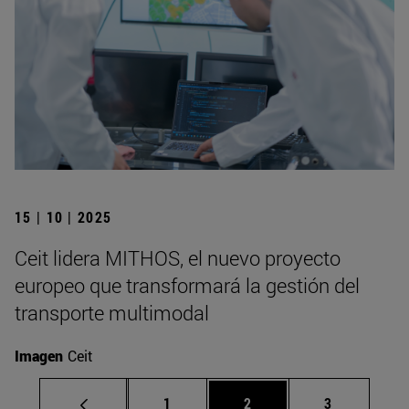
15 | 10 | 2025
Ceit lidera MITHOS, el nuevo proyecto
europeo que transformará la gestión del
transporte multimodal
Imagen
Ceit
Página
Página
Página
1
2
3