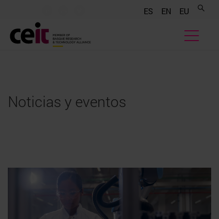
.......
.......
.......
ES
EN
EU
Noticias y eventos