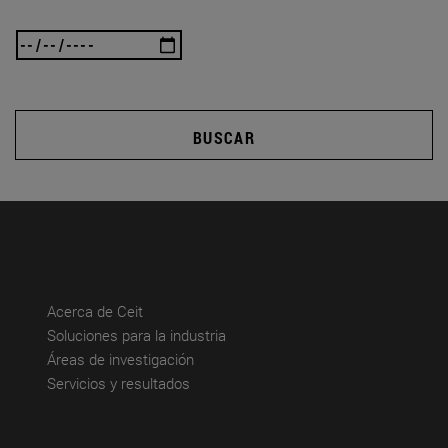
BUSCAR
(abre en nueva ventana)
Acerca de Ceit
(abre en nueva ventana)
Soluciones para la industria
(abre en nueva ventana)
Áreas de investigación
(abre en nueva ventana)
Servicios y resultados