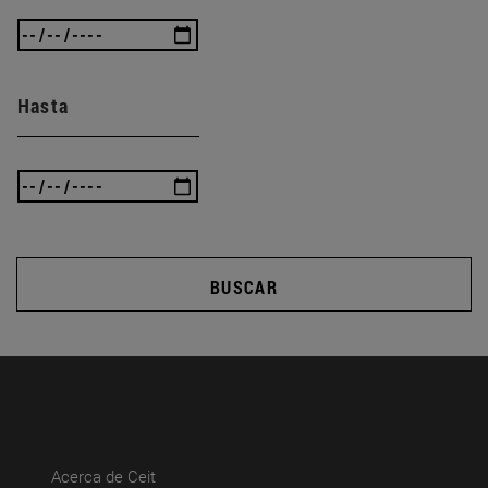
Hasta
BUSCAR
(abre en nueva ventana)
Acerca de Ceit