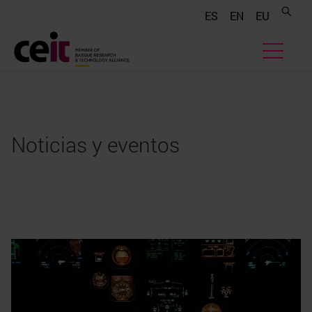
.......
.......
.......
ES
EN
EU
Noticias y eventos