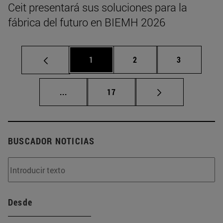
Ceit presentará sus soluciones para la
fábrica del futuro en BIEMH 2026
Página
Página
Página
1
2
3
Páginas intermedias Use TAB para despla
Página
...
17
BUSCADOR NOTICIAS
Desde