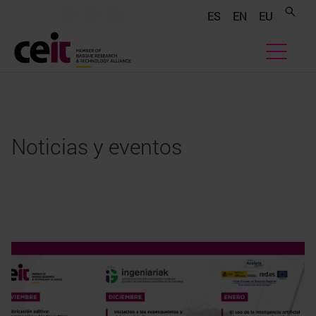
.......
.......
.......
ES
EN
EU
Noticias y eventos