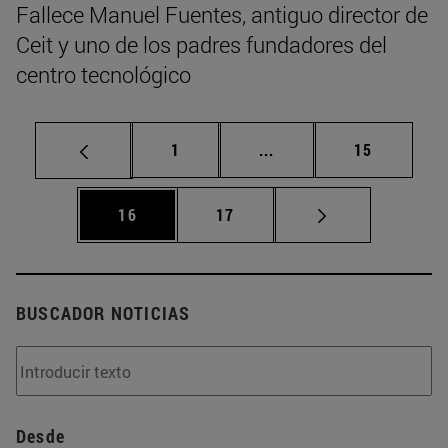
Fallece Manuel Fuentes, antiguo director de
Ceit y uno de los padres fundadores del
centro tecnológico
Página
Páginas intermedias Us
Página
1
...
15
Página
Página
16
17
BUSCADOR NOTICIAS
Desde