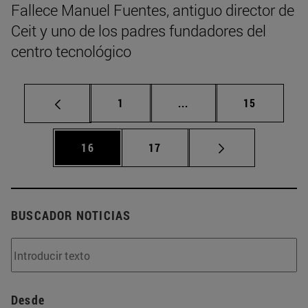
Fallece Manuel Fuentes, antiguo director de
Ceit y uno de los padres fundadores del
centro tecnológico
Página
Páginas intermedias Us
Página
1
...
15
Página
Página
16
17
BUSCADOR NOTICIAS
Desde