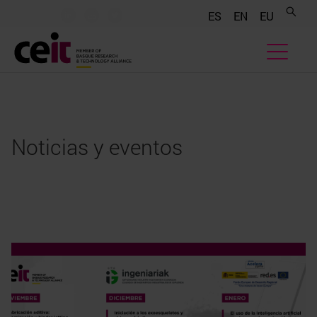
.......
.......
.......
ES
EN
EU
Noticias y eventos