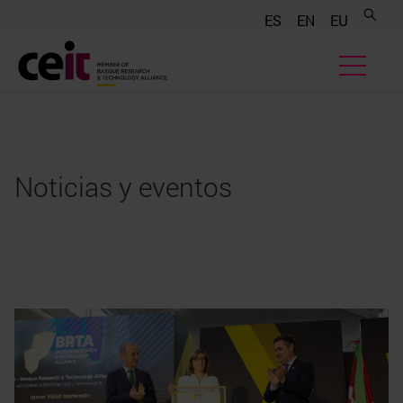
.......
.......
.......
ES
EN
EU
Noticias y eventos