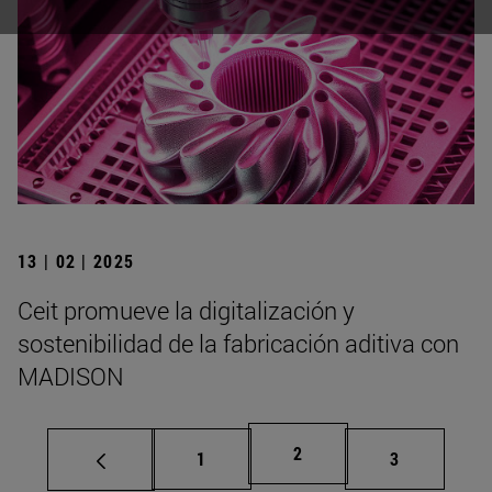
13 | 02 | 2025
Ceit promueve la digitalización y
sostenibilidad de la fabricación aditiva con
MADISON
Página
2
Página
Página
1
3