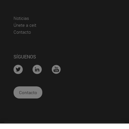
(abre en nueva ventana)
Noticias
(abre en nueva ventana)
Únete a ceit
(abre en nueva ventana)
Contacto
SÍGUENOS
....
....
....
Contacto