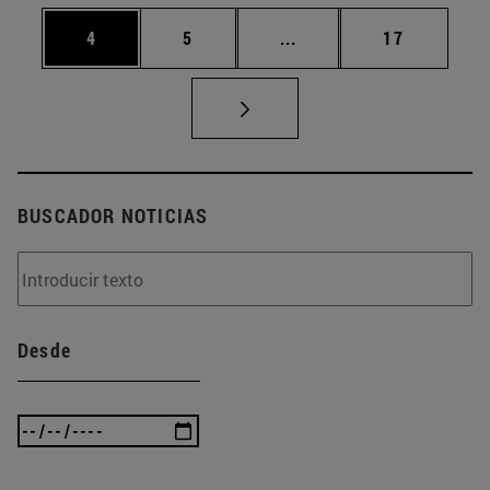
Página
Página
Páginas intermedias Us
Página
4
5
...
17
BUSCADOR NOTICIAS
Desde