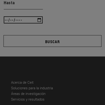
Hasta
BUSCAR
(abre en nueva ventana)
Acerca de Ceit
(abre en nueva ventana)
Soluciones para la industria
(abre en nueva ventana)
Áreas de investigación
(abre en nueva ventana)
Servicios y resultados