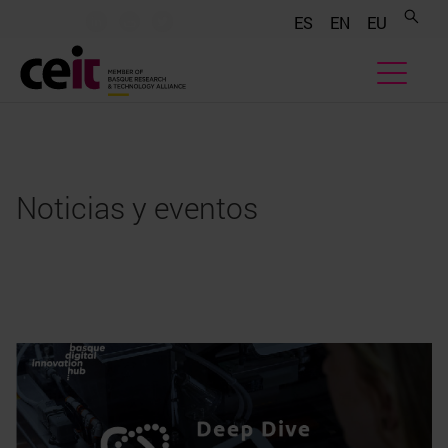
.......
.......
.......
ES
EN
EU
Noticias y eventos