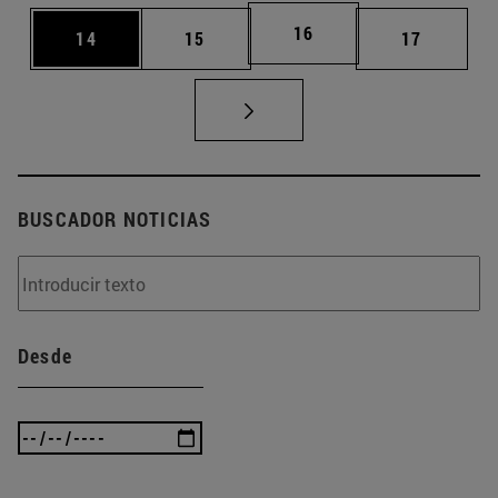
Página
16
Página
Página
Página
14
15
17
BUSCADOR NOTICIAS
Desde