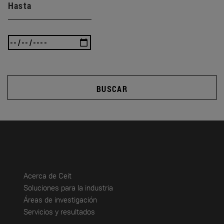
Hasta
BUSCAR
(abre en nueva ventana)
Acerca de Ceit
(abre en nueva ventana)
Soluciones para la industria
(abre en nueva ventana)
Áreas de investigación
(abre en nueva ventana)
Servicios y resultados