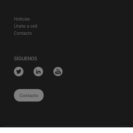
(abre en nueva ventana)
Noticias
(abre en nueva ventana)
Únete a ceit
(abre en nueva ventana)
Contacto
SÍGUENOS
....
....
....
Contacto