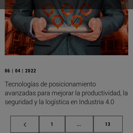
06 | 04 | 2022
Tecnologías de posicionamiento
avanzadas para mejorar la productividad, la
seguridad y la logística en Industria 4.0
Página
Páginas intermedias Us
Página
1
...
13