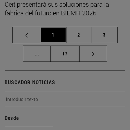
Ceit presentará sus soluciones para la
fábrica del futuro en BIEMH 2026
Página
Página
Página
1
2
3
Páginas intermedias Use TAB para despla
Página
...
17
BUSCADOR NOTICIAS
Desde