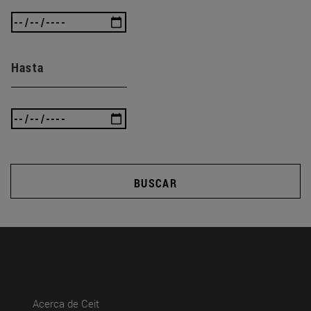
Hasta
BUSCAR
(abre en nueva ventana)
Acerca de Ceit