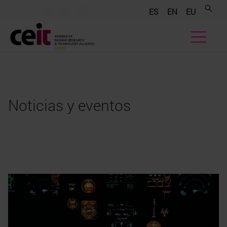
.......
.......
.......
ES
EN
EU
Noticias y eventos