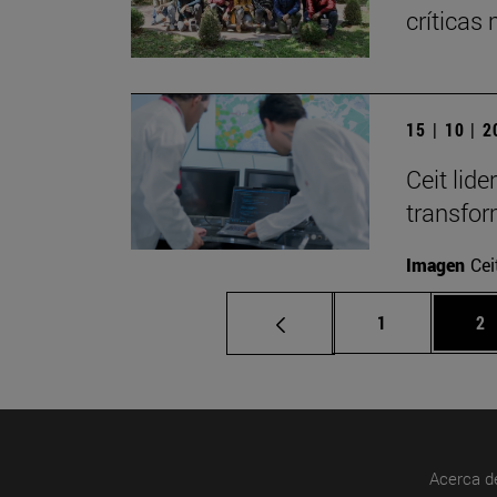
críticas
15 | 10 | 
Ceit lid
transfor
Imagen
Cei
Página
Pá
1
2
Acerca d