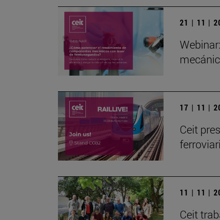
21 | 11 | 
Webinar
mecánic
17 | 11 | 
Ceit pre
ferrovia
11 | 11 | 
Ceit tra