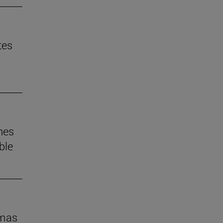
tes
nes
ble
imas