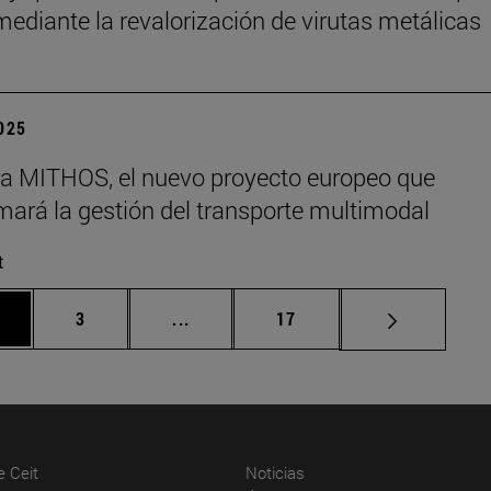
 mediante la revalorización de virutas metálicas
2025
era MITHOS, el nuevo proyecto europeo que
mará la gestión del transporte multimodal
t
gina
Página
Páginas intermedias Use TAB para d
Página
3
...
17
(abre en nueva ventana)
(abre en nueva ventana)
e Ceit
Noticias