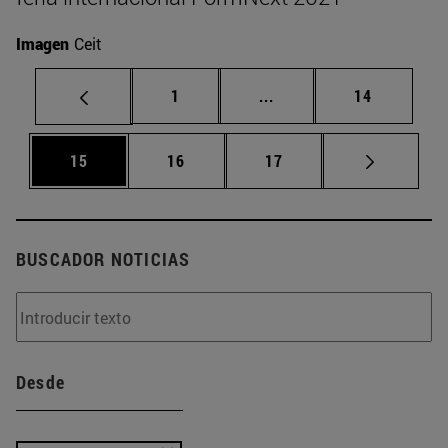
Imagen
Ceit
Página
Páginas intermedias Us
Página
1
...
14
Página
Página
Página
15
16
17
BUSCADOR NOTICIAS
Desde