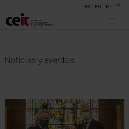
.......
.......
.......
ES
EN
EU
Noticias y eventos