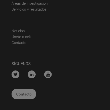
(abre en nueva ventana)
Áreas de investigación
(abre en nueva ventana)
Servicios y resultados
(abre en nueva ventana)
Noticias
(abre en nueva ventana)
Únete a ceit
(abre en nueva ventana)
Contacto
SÍGUENOS
....
....
....
Contacto