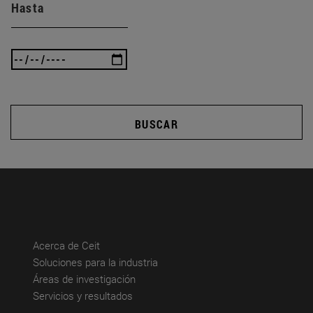
Hasta
BUSCAR
(abre en nueva ventana)
Acerca de Ceit
(abre en nueva ventana)
Soluciones para la industria
(abre en nueva ventana)
Áreas de investigación
(abre en nueva ventana)
Servicios y resultados