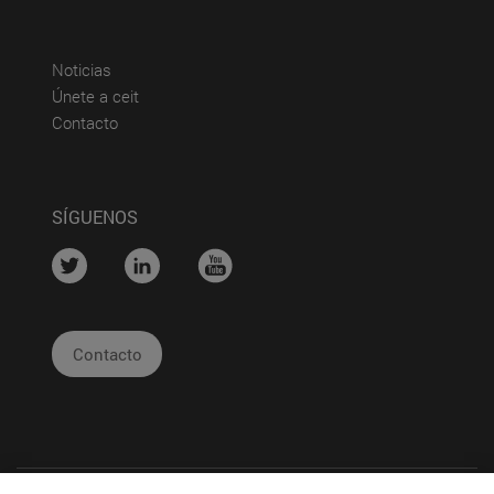
(abre en nueva ventana)
Noticias
(abre en nueva ventana)
Únete a ceit
(abre en nueva ventana)
Contacto
SÍGUENOS
....
....
....
Contacto