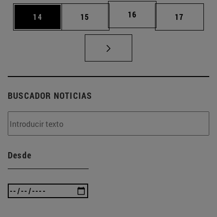
Página
16
Página
Página
Página
14
15
17
BUSCADOR NOTICIAS
Desde