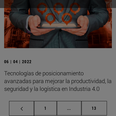
06 | 04 | 2022
Tecnologías de posicionamiento
avanzadas para mejorar la productividad, la
seguridad y la logística en Industria 4.0
Página
Páginas intermedias Us
Página
1
...
13