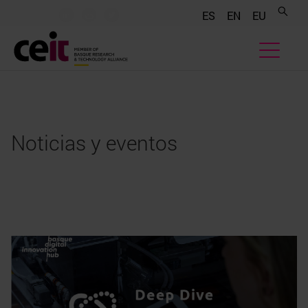
.......
.......
.......
ES
EN
EU
Noticias y eventos