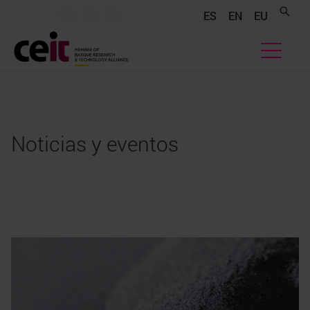
.......
.......
.......
ES
EN
EU
Noticias y eventos