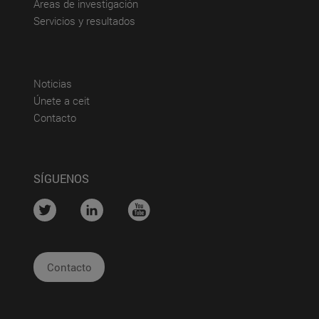
(abre en nueva ventana)
Áreas de investigación
(abre en nueva ventana)
Servicios y resultados
(abre en nueva ventana)
Noticias
(abre en nueva ventana)
Únete a ceit
(abre en nueva ventana)
Contacto
SÍGUENOS
....
....
....
Contacto