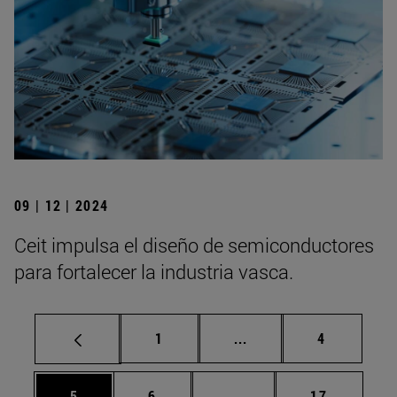
09 | 12 | 2024
Ceit impulsa el diseño de semiconductores
para fortalecer la industria vasca.
Página
Páginas intermedias U
Página
1
...
4
Página
Página
Páginas intermedias Us
Página
5
6
...
17