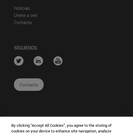
(abre en nueva ventana)
Noticias
(abre en nueva ventana)
Únete a ceit
(abre en nueva ventana)
Contacto
SÍGUENOS
....
....
....
Contacto
By clicking “Accept All Cookies”, you agree to the storing of
cookies on your device to enhance site navigation, analyze