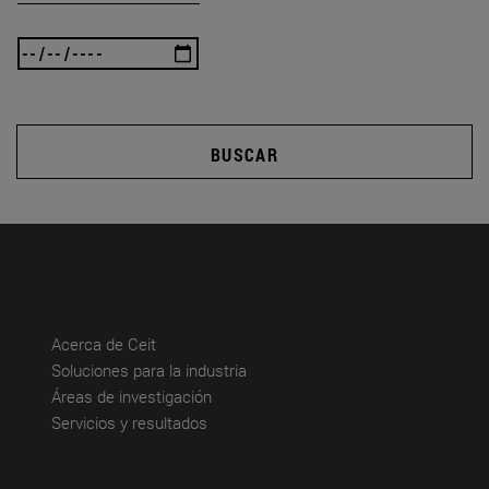
BUSCAR
(abre en nueva ventana)
Acerca de Ceit
(abre en nueva ventana)
Soluciones para la industria
(abre en nueva ventana)
Áreas de investigación
(abre en nueva ventana)
Servicios y resultados