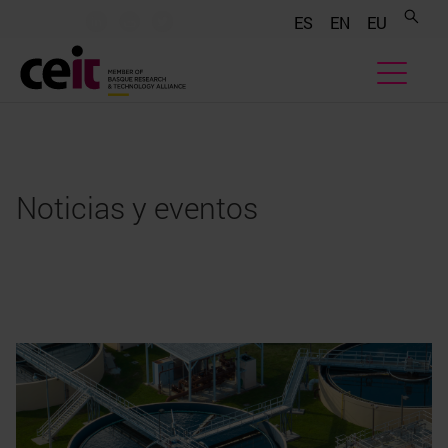
.......
.......
.......
ES
EN
EU
Noticias y eventos