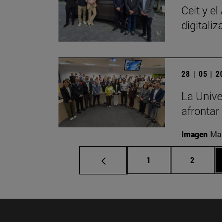
Ceit y e
digitali
28 | 05 | 
La Unive
afrontar
Imagen
Man
Página
Página
1
2