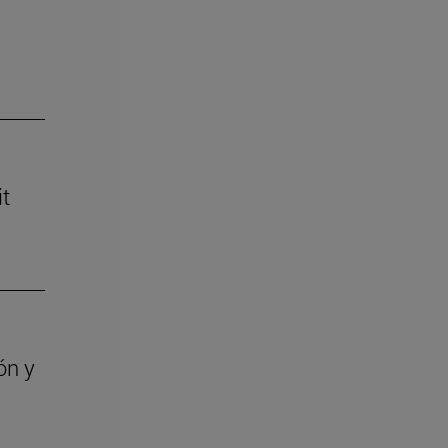
it
ón y
a