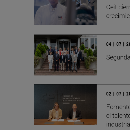
Ceit cie
crecimie
04 | 07 | 
Segunda 
02 | 07 | 
Fomento 
el talen
industri