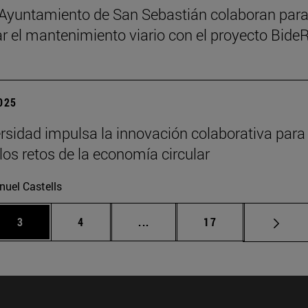
l Ayuntamiento de San Sebastián colaboran par
zar el mantenimiento viario con el proyecto Bid
2025
rsidad impulsa la innovación colaborativa para
 los retos de la economía circular
uel Castells
Página
Página
Páginas intermedias Use TAB p
Página
3
4
...
17