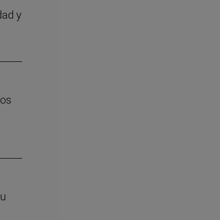
dad y
los
su