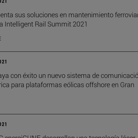
2021
senta sus soluciones en mantenimiento ferrovia
ria Intelligent Rail Summit 2021
E
2021
aya con éxito un nuevo sistema de comunicaci
ica para plataformas eólicas offshore en Gran
2021
IC energiGUNE desarrollan una tecnología láser