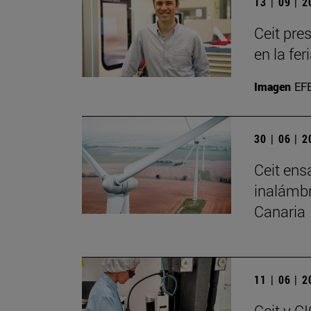
13 | 09 | 
Ceit pre
en la fe
Imagen
EF
30 | 06 | 
Ceit ens
inalámbr
Canaria
11 | 06 | 
Ceit y C