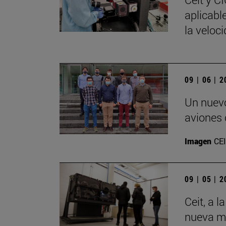
aplicabl
la veloci
09 | 06 | 
Un nuevo
aviones
Imagen
CE
09 | 05 | 
Ceit, a l
nueva má