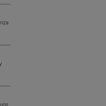
riza
y
duos