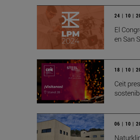
24 | 10 | 
El Congr
en San S
18 | 10 | 
Ceit pre
sostenib
06 | 10 | 
Naturkli