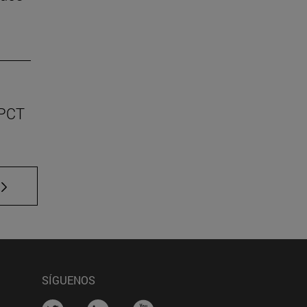
 PCT
e TAB para desplazarse.
SÍGUENOS
na)