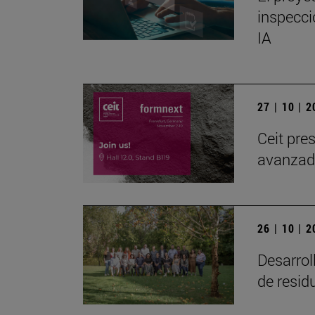
inspecci
IA
27 | 10 | 
Ceit pre
avanzada
26 | 10 | 
Desarrol
de resid