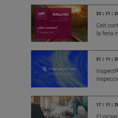
23 | 11 | 
Ceit con
la feria 
21 | 11 | 
InspectR
inspecci
17 | 11 | 
El proye