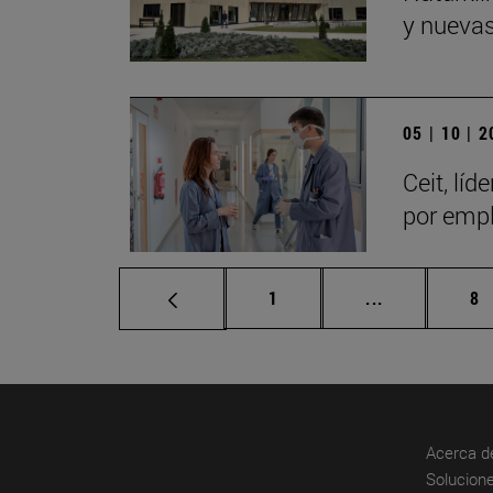
y nuevas
05 | 10 | 
Ceit, lí
por emp
Página
Páginas inte
Pá
1
...
8
Acerca d
Solucione