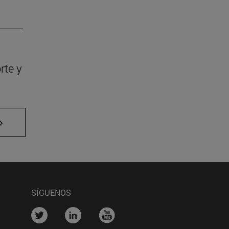
rte y
 TAB para desplazarse.
SÍGUENOS
na)
....
....
....