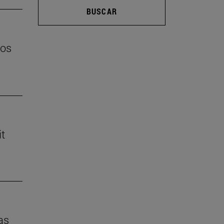
BUSCAR
los
it
as