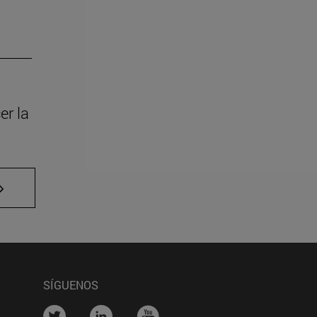
er la
 TAB para desplazarse.
SÍGUENOS
na)
....
....
....