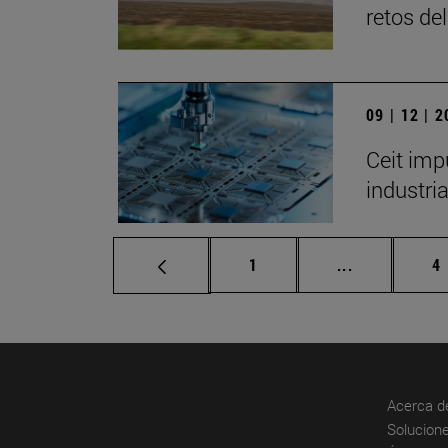
retos de
09 | 12 | 
Ceit imp
industri
Página
Páginas inte
P
1
...
4
Acerca d
Solucione