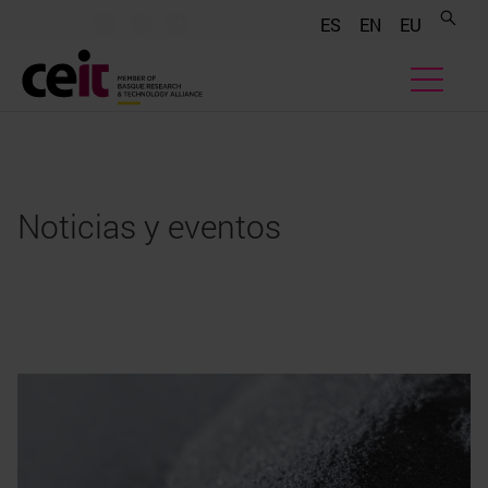
.......
.......
.......
ES
EN
EU
Noticias y eventos