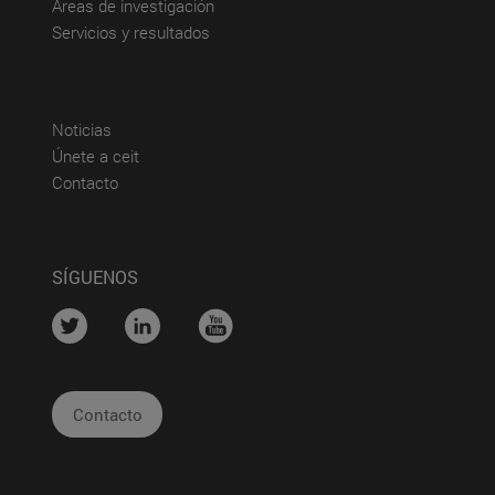
(abre en nueva ventana)
Áreas de investigación
(abre en nueva ventana)
Servicios y resultados
(abre en nueva ventana)
Noticias
(abre en nueva ventana)
Únete a ceit
(abre en nueva ventana)
Contacto
SÍGUENOS
....
....
....
Contacto