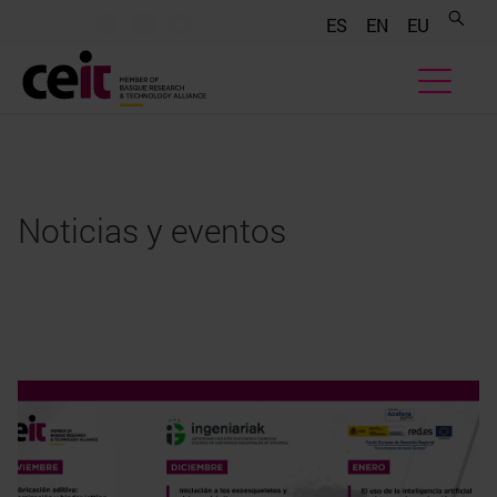
.......
.......
.......
ES
EN
EU
Noticias y eventos