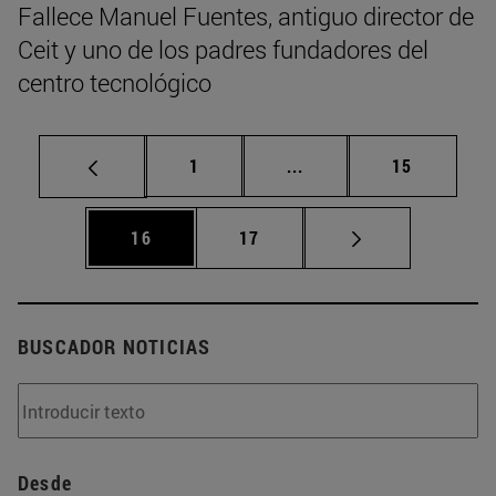
Fallece Manuel Fuentes, antiguo director de
Ceit y uno de los padres fundadores del
centro tecnológico
Página
Páginas intermedias Us
Página
1
...
15
Página
Página
16
17
BUSCADOR NOTICIAS
Desde