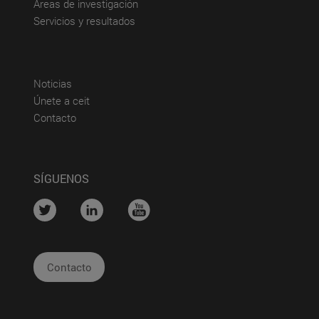
(abre en nueva ventana)
Áreas de investigación
(abre en nueva ventana)
Servicios y resultados
(abre en nueva ventana)
Noticias
(abre en nueva ventana)
Únete a ceit
(abre en nueva ventana)
Contacto
SÍGUENOS
....
....
....
Contacto