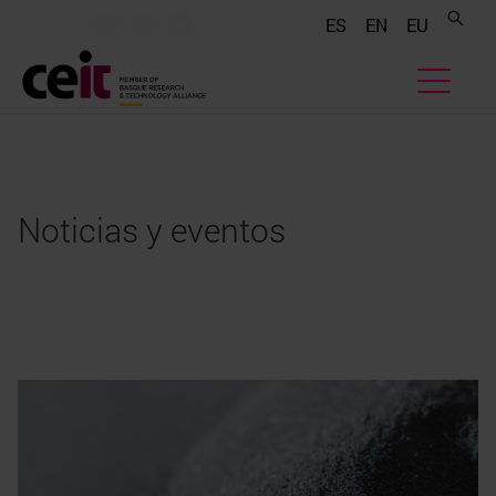
.......
.......
.......
ES
EN
EU
Noticias y eventos