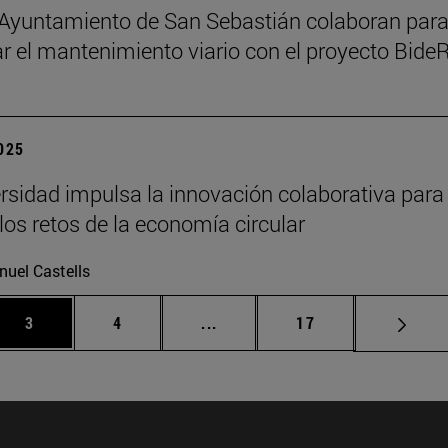
l Ayuntamiento de San Sebastián colaboran par
zar el mantenimiento viario con el proyecto Bid
2025
rsidad impulsa la innovación colaborativa para
 los retos de la economía circular
uel Castells
Página
Página
Páginas intermedias Use TAB p
Página
3
4
...
17