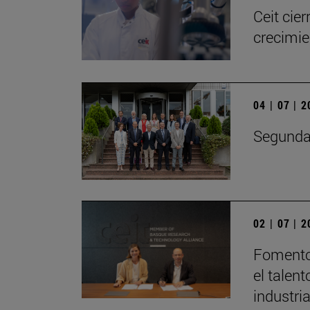
Ceit cie
crecimie
04 | 07 | 
Segunda 
02 | 07 | 
Fomento 
el talen
industri