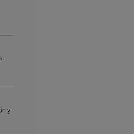
it
ón y
a