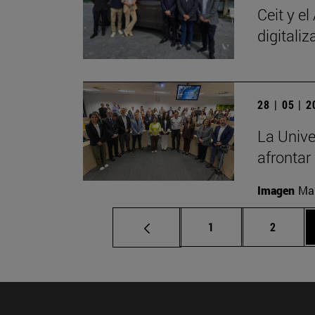
Ceit y e
digitali
28 | 05 | 
La Unive
afrontar
Imagen
Man
Página
Página
1
2