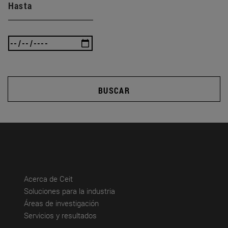
Hasta
BUSCAR
(abre en nueva ventana)
Acerca de Ceit
(abre en nueva ventana)
Soluciones para la industria
(abre en nueva ventana)
Áreas de investigación
(abre en nueva ventana)
Servicios y resultados