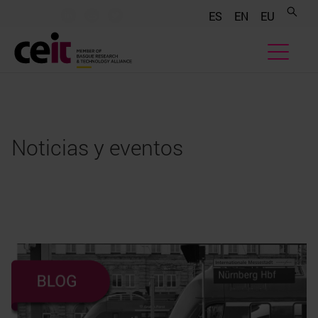
.......
.......
.......
ES
EN
EU
Noticias y eventos