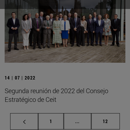
14 | 07 | 2022
Segunda reunión de 2022 del Consejo
Estratégico de Ceit
Página
Páginas intermedias Us
Página
1
...
12