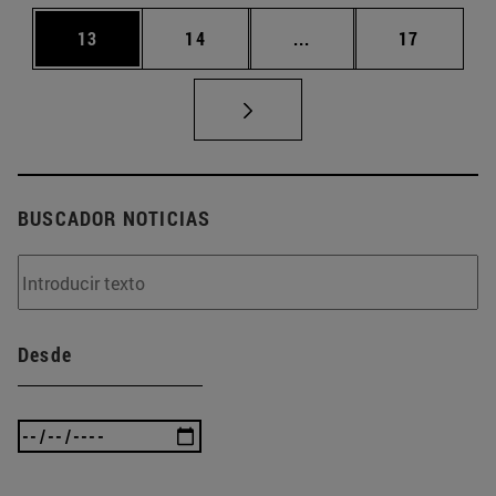
Página
Página
Páginas intermedias U
Página
13
14
...
17
BUSCADOR NOTICIAS
Desde