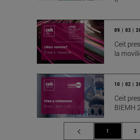
09 | 03 | 
Ceit pre
la movil
10 | 02 | 
Ceit pre
BIEMH 
Página
Pá
1
2