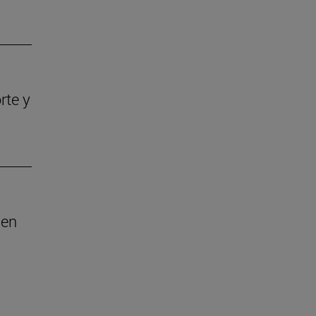
rte y
 en
esplazarse.