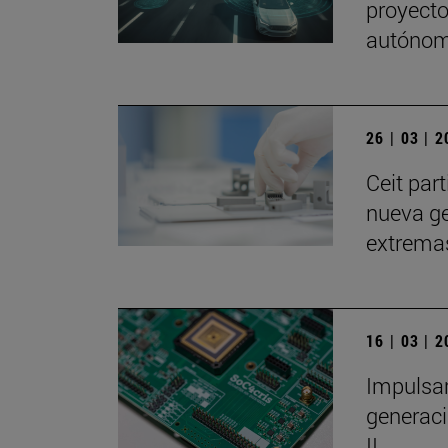
proyect
autóno
26 | 03 | 
Ceit par
nueva ge
extrema
16 | 03 | 
Impulsam
generaci
II