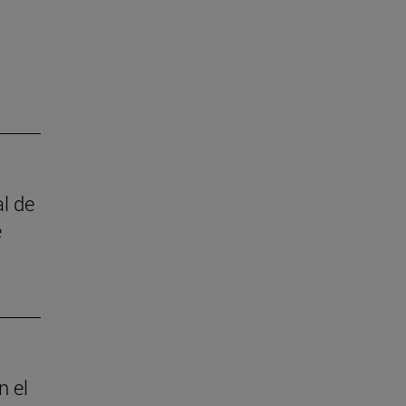
l de
e
n el