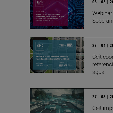
06 | 05 | 
Webinar 
Soberaní
28 | 04 | 
Ceit coo
referenc
agua
27 | 03 | 
Ceit imp