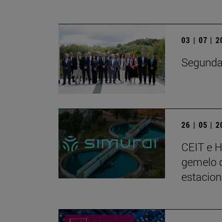
03 | 07 | 
Segunda 
26 | 05 | 
CEIT e 
gemelo d
estacion