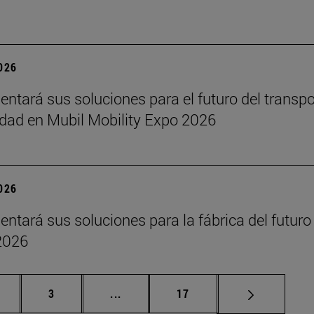
2026
sentará sus soluciones para el futuro del transpo
idad en Mubil Mobility Expo 2026
2026
sentará sus soluciones para la fábrica del futuro
2026
gina
Página
Páginas intermedias Use TAB para d
Página
3
...
17