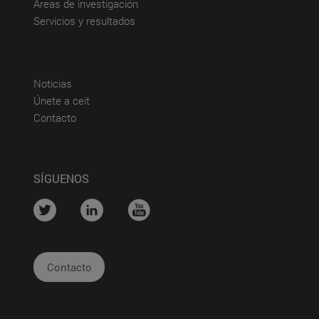
(abre en nueva ventana)
Áreas de investigación
(abre en nueva ventana)
Servicios y resultados
(abre en nueva ventana)
Noticias
(abre en nueva ventana)
Únete a ceit
(abre en nueva ventana)
Contacto
SÍGUENOS
....
....
....
Contacto