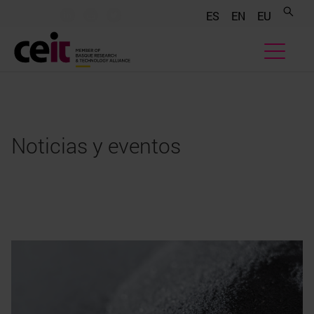
.......
.......
.......
ES
EN
EU
Noticias y eventos