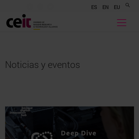
.......
.......
.......
ES
EN
EU
Noticias y eventos