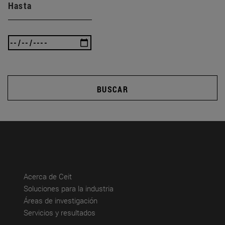
Hasta
BUSCAR
(abre en nueva ventana)
Acerca de Ceit
(abre en nueva ventana)
Soluciones para la industria
(abre en nueva ventana)
Áreas de investigación
(abre en nueva ventana)
Servicios y resultados