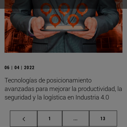
06 | 04 | 2022
Tecnologías de posicionamiento
avanzadas para mejorar la productividad, la
seguridad y la logística en Industria 4.0
Página
Páginas intermedias Us
Página
1
...
13