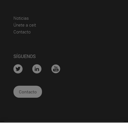
(abre en nueva ventana)
Noticias
(abre en nueva ventana)
Únete a ceit
(abre en nueva ventana)
Contacto
SÍGUENOS
....
....
....
Contacto