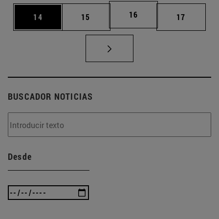
Página
16
Página
Página
Página
14
15
17
BUSCADOR NOTICIAS
Desde