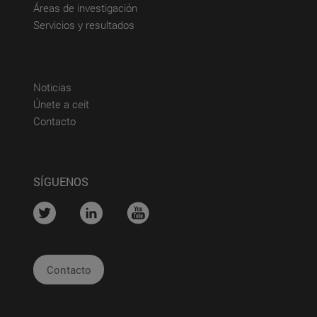
(abre en nueva ventana)
Áreas de investigación
(abre en nueva ventana)
Servicios y resultados
(abre en nueva ventana)
Noticias
(abre en nueva ventana)
Únete a ceit
(abre en nueva ventana)
Contacto
SÍGUENOS
....
....
....
Contacto