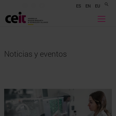
.......
.......
.......
ES
EN
EU
Noticias y eventos