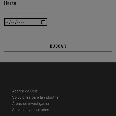
Hasta
BUSCAR
(abre en nueva ventana)
Acerca de Ceit
(abre en nueva ventana)
Soluciones para la industria
(abre en nueva ventana)
Áreas de investigación
(abre en nueva ventana)
Servicios y resultados