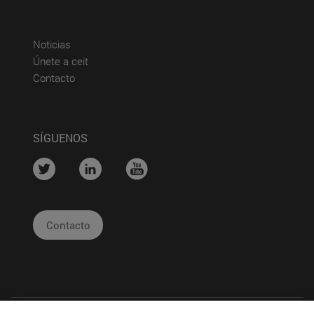
(abre en nueva ventana)
Noticias
(abre en nueva ventana)
Únete a ceit
(abre en nueva ventana)
Contacto
SÍGUENOS
....
....
....
Contacto