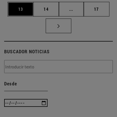
Página
Página
Páginas intermedias U
Página
13
14
...
17
BUSCADOR NOTICIAS
Desde