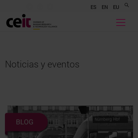
.......
.......
.......
ES
EN
EU
Noticias y eventos