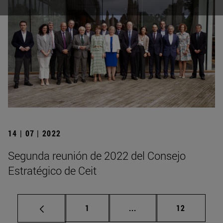
14 | 07 | 2022
Segunda reunión de 2022 del Consejo
Estratégico de Ceit
Página
Páginas intermedias Us
Página
1
...
12