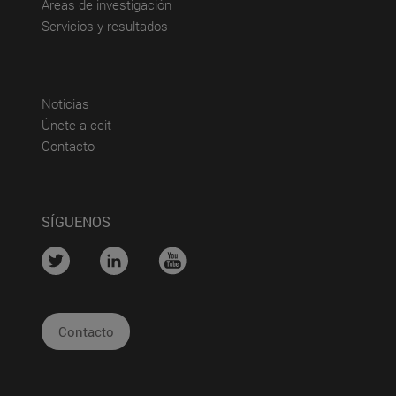
(abre en nueva ventana)
Áreas de investigación
(abre en nueva ventana)
Servicios y resultados
(abre en nueva ventana)
Noticias
(abre en nueva ventana)
Únete a ceit
(abre en nueva ventana)
Contacto
SÍGUENOS
....
....
....
Contacto