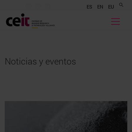
.......
.......
.......
ES
EN
EU
Noticias y eventos