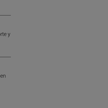
rte y
 en
esplazarse.