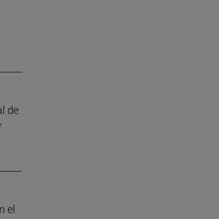
l de
e
n el