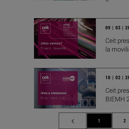
09 | 03 | 
Ceit pre
la movil
10 | 02 | 
Ceit pre
BIEMH 
Página
Pá
1
2