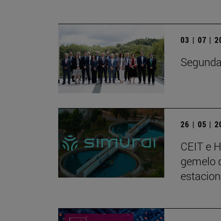
03 | 07 | 
Segunda 
26 | 05 | 
CEIT e 
gemelo d
estacion