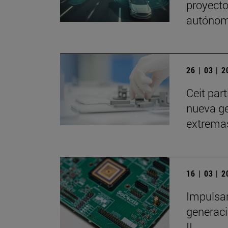
proyect
autóno
26 | 03 | 
Ceit par
nueva ge
extrema
16 | 03 | 
Impulsam
generaci
II