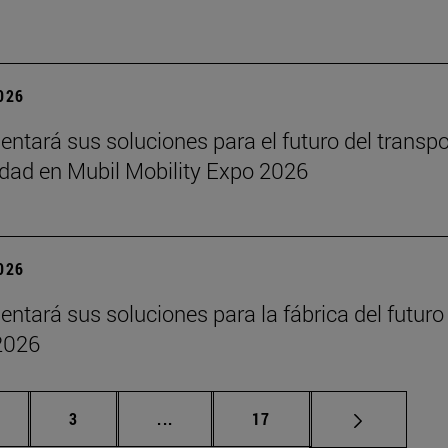
2026
sentará sus soluciones para el futuro del transpo
idad en Mubil Mobility Expo 2026
2026
sentará sus soluciones para la fábrica del futuro
2026
gina
Página
Páginas intermedias Use TAB para d
Página
3
...
17