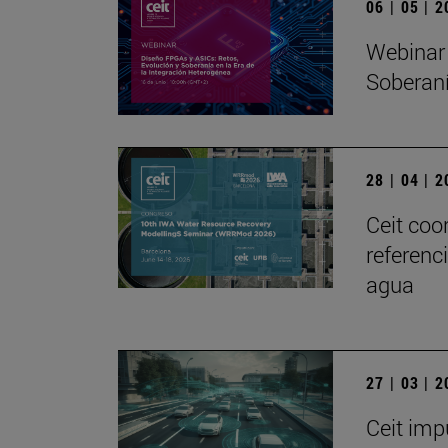
06 | 05 | 
Webinar 
Soberaní
28 | 04 | 
Ceit coo
referenc
agua
27 | 03 | 
Ceit imp