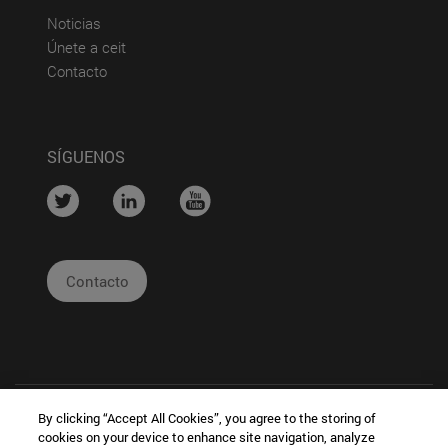
(abre en nueva ventana)
Noticias
(abre en nueva ventana)
Únete a ceit
(abre en nueva ventana)
Contacto
SÍGUENOS
....
....
....
Contacto
By clicking “Accept All Cookies”, you agree to the storing of
cookies on your device to enhance site navigation, analyze