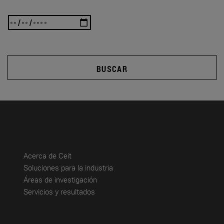
BUSCAR
(abre en nueva ventana)
Acerca de Ceit
(abre en nueva ventana)
Soluciones para la industria
(abre en nueva ventana)
Áreas de investigación
(abre en nueva ventana)
Servicios y resultados