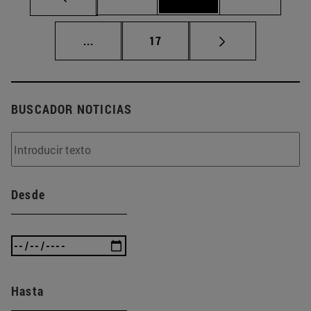
Páginas intermedias Use TAB para despla
Página
...
17
BUSCADOR NOTICIAS
Desde
Hasta