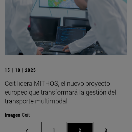
15 | 10 | 2025
Ceit lidera MITHOS, el nuevo proyecto
europeo que transformará la gestión del
transporte multimodal
Imagen
Ceit
Página
Página
Página
1
2
3