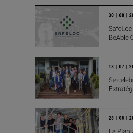
30 | 08 | 
SafeLoc 
BeAble C
18 | 07 | 
Se celeb
Estratég
28 | 06 | 
La Plant