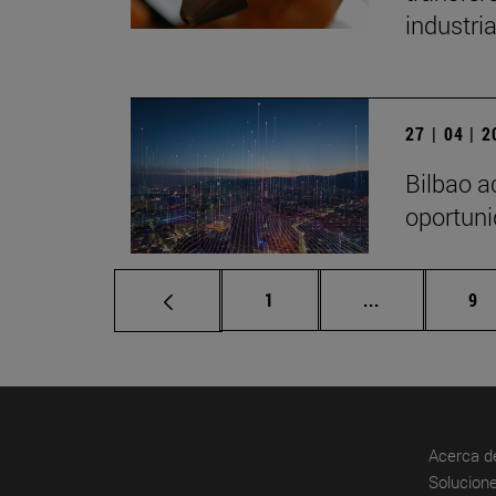
industri
27 | 04 | 
Bilbao a
oportuni
Página
Páginas inter
Pá
1
...
9
Acerca d
Solucione