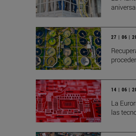
aniversa
27 | 06 | 
Recupera
proceden
14 | 06 | 
La Euror
las tec