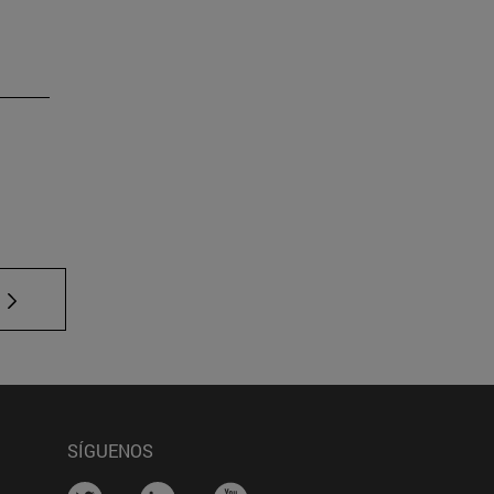
e TAB para desplazarse.
SÍGUENOS
na)