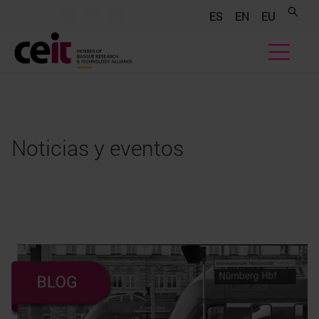
.......
.......
.......
ES
EN
EU
Noticias y eventos