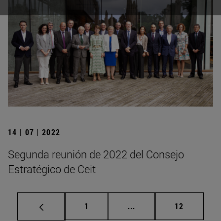
14 | 07 | 2022
Segunda reunión de 2022 del Consejo
Estratégico de Ceit
Página
Páginas intermedias Us
Página
1
...
12