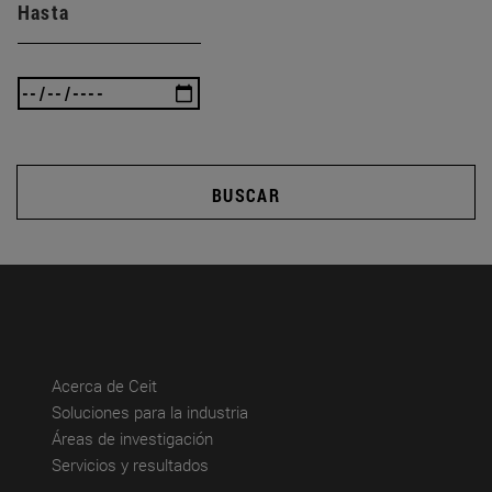
Hasta
BUSCAR
(abre en nueva ventana)
Acerca de Ceit
(abre en nueva ventana)
Soluciones para la industria
(abre en nueva ventana)
Áreas de investigación
(abre en nueva ventana)
Servicios y resultados