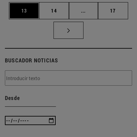
Página
Página
Páginas intermedias U
Página
13
14
...
17
BUSCADOR NOTICIAS
Desde