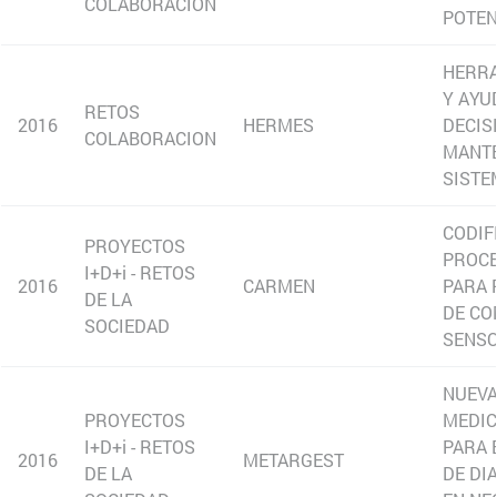
(abre en nueva ventana)
Noticias
(abre en nueva ventana)
Únete a ceit
(abre en nueva ventana)
Contacto
SÍGUENOS
....
....
....
Contacto
By clicking “Accept All Cookies”, you agree to the storing of
cookies on your device to enhance site navigation, analyze