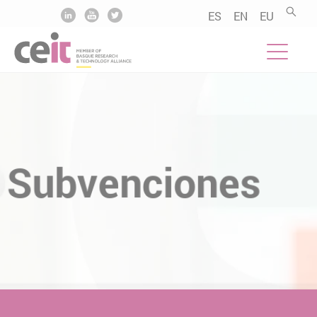
.......
.......
.......
ES
EN
EU
Subvenciones