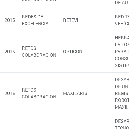
(abre en nueva ventana)
Únete a ceit
(abre en nueva ventana)
Contacto
SÍGUENOS
....
....
....
Contacto
By clicking “Accept All Cookies”, you agree to the storing of
cookies on your device to enhance site navigation, analyze
site usage, and assist in our marketing efforts.
|
|
|