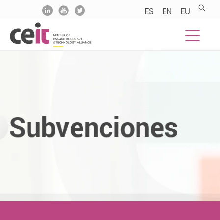
.......
.......
.......
ES
EN
EU
Subvenciones