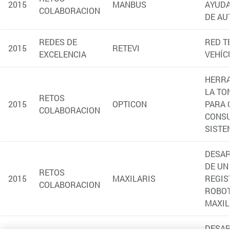
(abre en nueva ventana)
Únete a ceit
(abre en nueva ventana)
Contacto
SÍGUENOS
....
....
....
Contacto
By clicking “Accept All Cookies”, you agree to the storing of
cookies on your device to enhance site navigation, analyze
site usage, and assist in our marketing efforts.
|
|
|