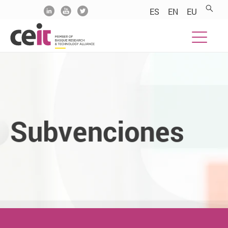
.......
.......
.......
ES
EN
EU
Subvenciones